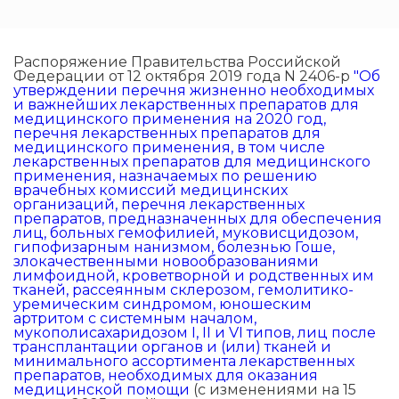
Распоряжение Правительства Российской
Федерации от 12 октября 2019 года N 2406-р
"Об
утверждении перечня жизненно необходимых
и важнейших лекарственных препаратов для
медицинского применения на 2020 год,
перечня лекарственных препаратов для
медицинского применения, в том числе
лекарственных препаратов для медицинского
применения, назначаемых по решению
врачебных комиссий медицинских
организаций, перечня лекарственных
препаратов, предназначенных для обеспечения
лиц, больных гемофилией, муковисцидозом,
гипофизарным нанизмом, болезнью Гоше,
злокачественными новообразованиями
лимфоидной, кроветворной и родственных им
тканей, рассеянным склерозом, гемолитико-
уремическим синдромом, юношеским
артритом с системным началом,
мукополисахаридозом I, II и VI типов, лиц после
трансплантации органов и (или) тканей и
минимального ассортимента лекарственных
препаратов, необходимых для оказания
медицинской помощи
(с изменениями на 15