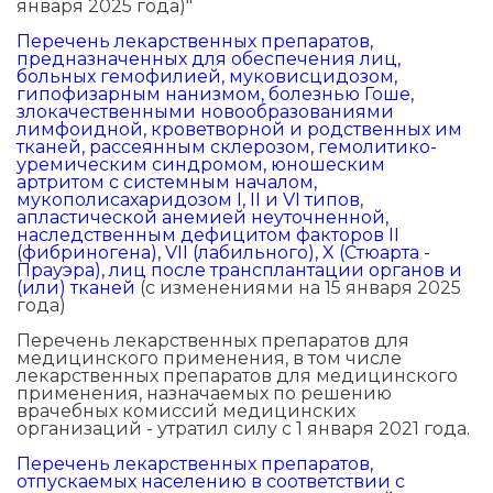
января 2025 года)"
Перечень лекарственных препаратов,
предназначенных для обеспечения лиц,
больных гемофилией, муковисцидозом,
гипофизарным нанизмом, болезнью Гоше,
злокачественными новообразованиями
лимфоидной, кроветворной и родственных им
тканей, рассеянным склерозом, гемолитико-
уремическим синдромом, юношеским
артритом с системным началом,
мукополисахаридозом I, II и VI типов,
апластической анемией неуточненной,
наследственным дефицитом факторов II
(фибриногена), VII (лабильного), X (Стюарта -
Прауэра), лиц после трансплантации органов и
(или) тканей
(с изменениями на 15 января 2025
года)
Перечень лекарственных препаратов для
медицинского применения, в том числе
лекарственных препаратов для медицинского
применения, назначаемых по решению
врачебных комиссий медицинских
организаций - утратил силу с 1 января 2021 года.
Перечень лекарственных препаратов,
отпускаемых населению в соответствии с